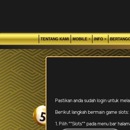
TENTANG KAMI
MOBILE
INFO
BERTANG
Pastikan anda sudah login untuk mel
Berikut langkah bermain game slots:
1. Pilih ""Slots"" pada menu bar hala